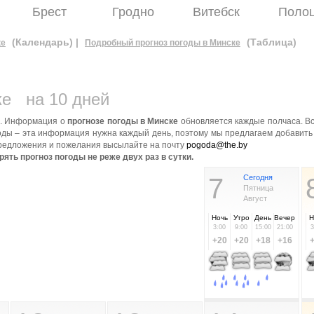
Брест
Гродно
Витебск
Поло
(Календарь) |
(Таблица)
ке
Подробный прогноз погоды в Минске
ке
на 10 дней
ю. Информация о
прогнозе погоды в Минске
обновляется каждые полчаса. Вс
годы – эта информация нужна каждый день, поэтому мы предлагаем добавить
 предложения и пожелания высылайте на почту
pogoda@the.by
ть прогноз погоды не реже двух раз в сутки.
7
Сегодня
Пятница
Август
Ночь
Утро
День
Вечер
Н
3:00
9:00
15:00
21:00
3
+20
+20
+18
+16