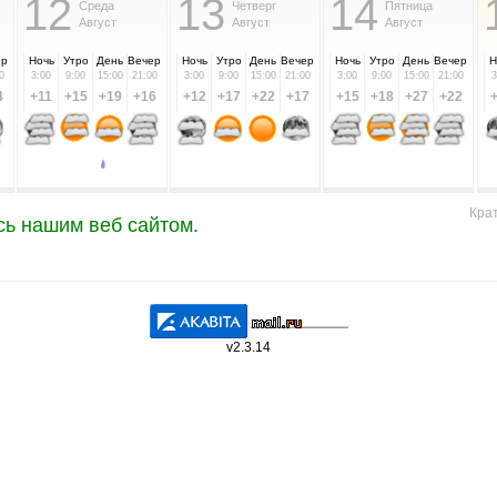
12
13
14
Среда
Четверг
Пятница
Август
Август
Август
ер
Ночь
Утро
День
Вечер
Ночь
Утро
День
Вечер
Ночь
Утро
День
Вечер
Н
0
3:00
9:00
15:00
21:00
3:00
9:00
15:00
21:00
3:00
9:00
15:00
21:00
3
4
+11
+15
+19
+16
+12
+17
+22
+17
+15
+18
+27
+22
Крат
сь нашим веб сайтом.
v2.3.14