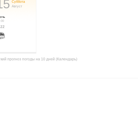
15
Суббота
Август
очь
:00
+22
кий прогноз погоды на 10 дней (Календарь)