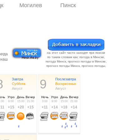
цк
Могилев
Пинск
на этот сайт часто заходят при поиске
егда
по таким словам как: погода в Минске,
 наш
погода Минск, прогноз погоды в Минске,
прогноз погоды Минск, прогноз погоды,
8
Завтра
9
Послезавтра
Суббота
Воскресенье
Август
Август
очь
Утро
День
Вечер
Ночь
Утро
День
Вечер
:00
9:00
15:00
21:00
3:00
9:00
15:00
21:00
+11
+15
+20
+15
+11
+14
+18
+14