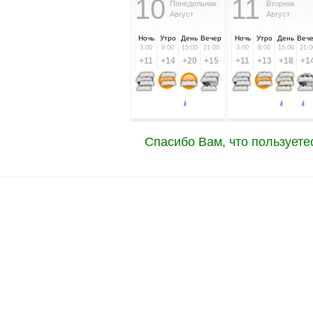
10
11
Понедельник
Вторник
Август
Август
Ночь
Утро
День
Вечер
Ночь
Утро
День
Веч
3:00
9:00
15:00
21:00
3:00
9:00
15:00
21:0
+11
+14
+20
+15
+11
+13
+18
+1
Спасибо Вам, что пользуете